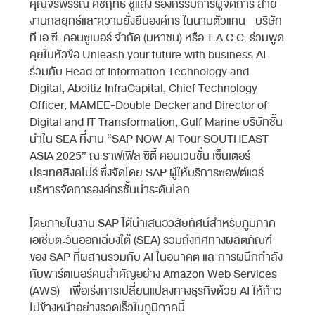
คุณจิรพรรณ คชฤทธิ์ ชูแสง รองกรรมการผู้จัดการ สาย
งานกลยุทธ์และความยั่งยืนองค์กร ในนามตัวแทน บริษัท
ที.เอ.ซี. คอนซูเมอร์ จำกัด (มหาชน) หรือ T.A.C.C. ร่วมพูด
คุยในหัวข้อ Unleash your future with business AI
ร่วมกับ Head of Information Technology and
Digital, Aboitiz InfraCapital, Chief Technology
Officer, MAMEE-Double Decker and Director of
Digital and IT Transformation, Gulf Marine บริษัทชั้น
นำใน SEA ที่งาน “SAP NOW AI Tour SOUTHEAST
ASIA 2025” ณ ราฟเฟิล ซิตี้ คอนเวนชั่น เซ็นเตอร์
ประเทศสิงคโปร์ ซึ่งจัดโดย SAP ผู้ให้บริการซอฟต์แวร์
บริหารจัดการองค์กรชั้นนำระดับโลก
โดยภายในงาน SAP ได้นำเสนอวิสัยทัศน์สำหรับภูมิภาค
เอเชียตะวันออกเฉียงใต้ (SEA) รวมถึงทิศทางผลิตภัณฑ์
ของ SAP ที่ผสานรวมกับ AI ในอนาคต และการผนึกกำลัง
กับพาร์ตเนอร์คนสำคัญอย่าง Amazon Web Services
(AWS) เพื่อเร่งการเปลี่ยนแปลงทางธุรกิจด้วย AI ให้ก้าว
ไปข้างหน้าอย่างรวดเร็วในภูมิภาคนี้