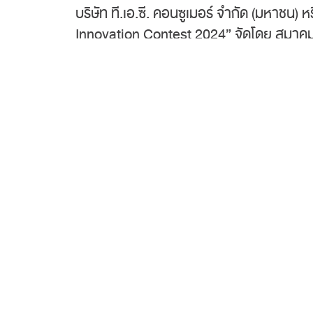
บริษัท ที.เอ.ซี. คอนซูเมอร์ จำกัด (มหาช
Innovation Contest 2024” จัดโดย สมาคมว
ส่งเสริมและพัฒนาบุคลากรในกลุ่มนิสิต/น
ศึกษา หน่วยงานของรัฐ และภาคเอกชน ในกลุ่
สายงานปฏิบัติการทางธุรกิจ ได้ร่วมเป็นกร
ปัญหาวิชาการด้านวิทยาศาสตร์และเทคโนโลย
สถาบัน) เพื่อสนับสนุนพัฒนาความรู้ ความเ
ยอมรับในระดับสากล ณ ศูนย์นิทรรศการและกา