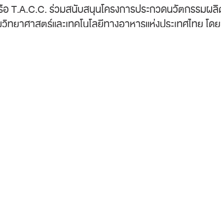
น) หรือ T.A.C.C. ร่วมสนับสนุนโครงการประกวดนวัตกรรมผล
ิทยาศาสตร์และเทคโนโลยีทางอาหารแห่งประเทศไทย โดยจุดม
ักศึกษา ทางด้านนวัตกรรมอาหาร การพัฒนาผลิตภัณฑ์ และ
มอุตสาหกรรมอาหารให้เติบโตอย่างยั่งยืน โดยคุณหัสยา จา
รมการในการตัดสินในโครงการครั้งนี้ด้วย นอกจากนั้น บริษ
ี ครั้งที่ 20 ของนิสิต/นักศึกษาระดับปริญญาตรี ในสาข
ข้าใจให้กับนิสิต/นักศึกษา ที่จะเป็นกำลังสำคัญในการพั
รประชุมไบเทค บางนา เมื่อเร็วๆ นี้