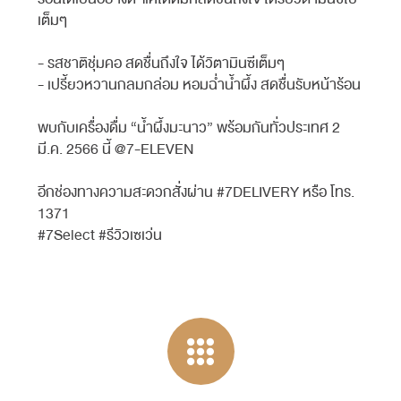
เต็มๆ
- รสชาติชุ่มคอ สดชื่นถึงใจ ได้วิตามินซีเต็มๆ
- เปรี้ยวหวานกลมกล่อม หอมฉ่ำน้ำผึ้ง สดชื่นรับหน้าร้อน
พบกับเครื่องดื่ม “น้ำผึ้งมะนาว” พร้อมกันทั่วประเทศ 2
มี.ค. 2566 นี้ @7-ELEVEN
อีกช่องทางความสะดวกสั่งผ่าน #7DELIVERY หรือ โทร.
1371
#7Select #รีวิวเซเว่น